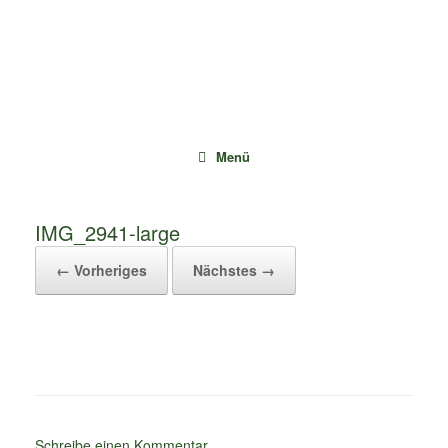
Zum
Inhalt
springen
Menü
IMG_2941-large
← Vorheriges
Nächstes →
Schreibe einen Kommentar