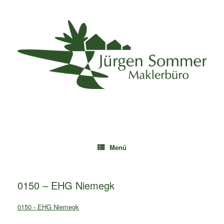
Zum
Inhalt
springen
Menü
0150 – EHG Niemegk
0150 - EHG Niemegk