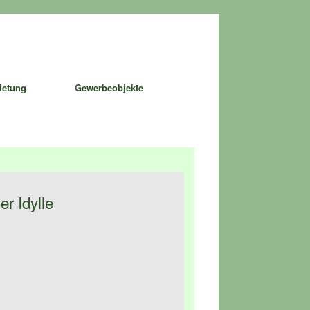
ietung
Gewerbeobjekte
r Idylle