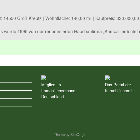
t: 14550 Groß Kreutz | Wohnfläche: 140,00 m² | Kaufpreis: 330.000,00
s wurde 1995 von der renommierten Hausbaufirma „Kampa“ errichtet u
Mitglied im
Das Portal der
Immobilienverband
Immobilienprofis
z
Deutschland
Theme by
SiteOrigin