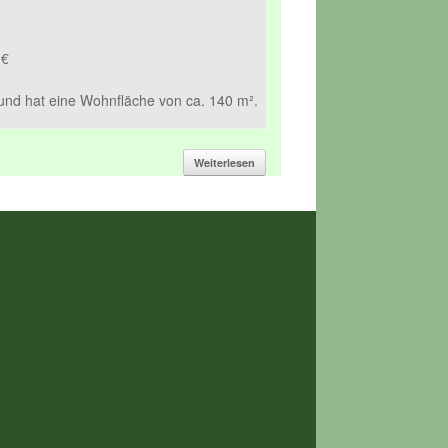
 €
nd hat eine Wohnfläche von ca. 140 m².
Weiterlesen