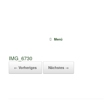
Zum
Inhalt
springen
Menü
IMG_6730
← Vorheriges
Nächstes →