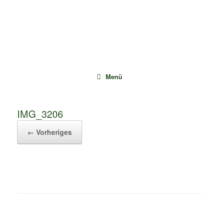
Zum
Inhalt
springen
Menü
IMG_3206
← Vorheriges