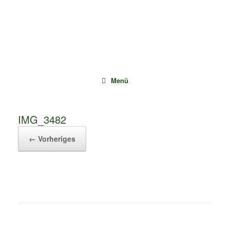
Zum
Inhalt
springen
Menü
IMG_3482
← Vorheriges