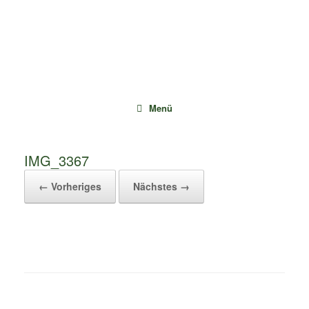
Zum
Inhalt
springen
Menü
IMG_3367
← Vorheriges
Nächstes →