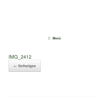
Zum
Inhalt
springen
Menü
IMG_2412
← Vorheriges