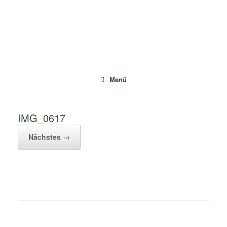
Zum
Inhalt
springen
Menü
IMG_0617
Nächstes →