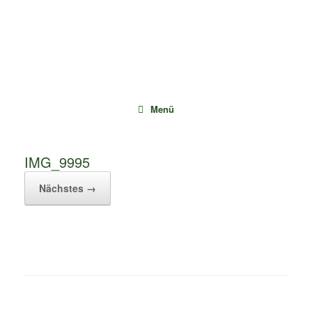
Zum
Inhalt
springen
Menü
IMG_9995
Nächstes →