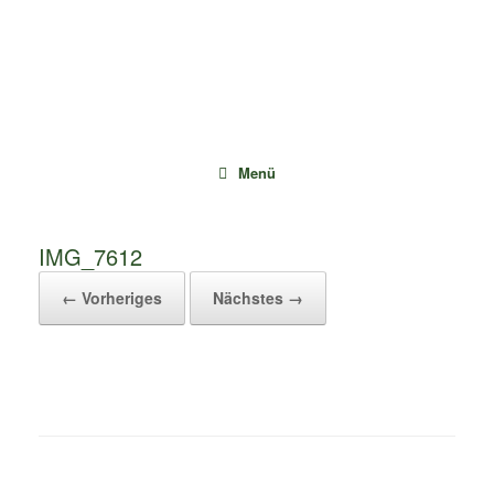
Zum
Inhalt
springen
Menü
IMG_7612
← Vorheriges
Nächstes →