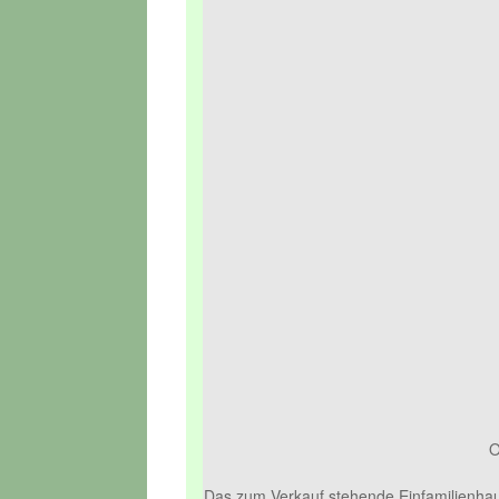
O
Das zum Verkauf stehende Einfamilienhau