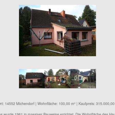
rt: 14552 Michendorf | Wohnfläche: 100,00 m² | Kaufpreis: 315.000,00
s wurde 1961 in massiver Bauweise errichtet. Die Wohnfläche des Haus