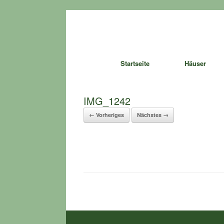
Zum
Inhalt
springen
Startseite
Häuser
IMG_1242
← Vorheriges
Nächstes →