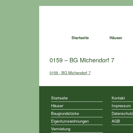
Zum
Inhalt
springen
Startseite
Häuser
0159 – BG Michendorf 7
0159 - BG Michendorf 7
Startseite
Kontakt
Häuser
Impressum
Baugrundstücke
Datenschut
Eigentumswohnungen
AGB
Vermietung