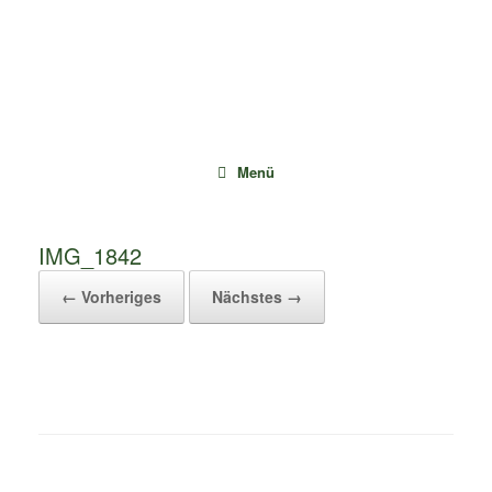
Zum
Inhalt
springen
Menü
IMG_1842
← Vorheriges
Nächstes →