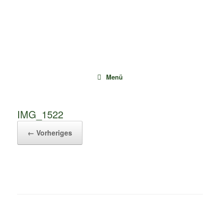
Zum
Inhalt
springen
Menü
IMG_1522
← Vorheriges