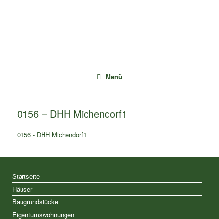
Zum
Inhalt
springen
Menü
0156 – DHH Michendorf1
0156 - DHH Michendorf1
Startseite
Häuser
Baugrundstücke
Eigentumswohnungen